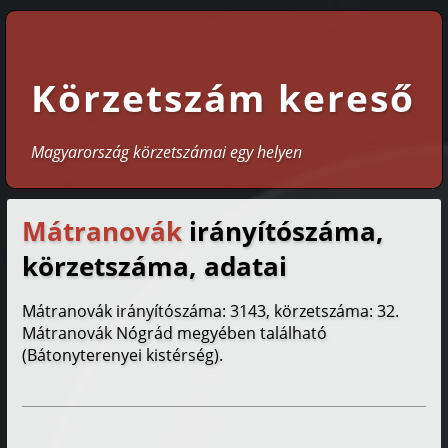
Körzetszám kereső
Magyarország körzetszámai egy helyen
Mátranovák
irányítószáma,
körzetszáma, adatai
Mátranovák irányítószáma: 3143, körzetszáma: 32.
Mátranovák Nógrád megyében található
(Bátonyterenyei kistérség).