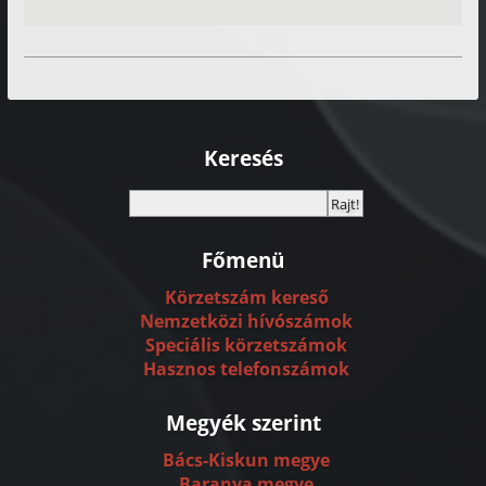
Keresés
Főmenü
Körzetszám kereső
Nemzetközi hívószámok
Speciális körzetszámok
Hasznos telefonszámok
Megyék szerint
Bács-Kiskun megye
Baranya megye