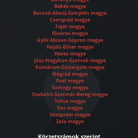
Békés megye
Borsod-Abaúj-Zemplén megye
Csongrád megye
Fejér megye
fõváros megye
Gyõr-Moson-Sopron megye
Hajdú-Bihar megye
Heves megye
Jász-Nagykun-Szolnok megye
Komárom-Esztergom megye
Nógrád megye
Pest megye
Somogy megye
Szabolcs-Szatmár-Bereg megye
Tolna megye
Vas megye
Veszprém megye
Zala megye
Körzetszámok szerint