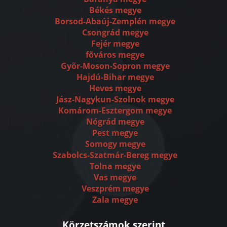
Békés megye
Borsod-Abaúj-Zemplén megye
Csongrád megye
Fejér megye
fõváros megye
Gyõr-Moson-Sopron megye
Hajdú-Bihar megye
Heves megye
Jász-Nagykun-Szolnok megye
Komárom-Esztergom megye
Nógrád megye
Pest megye
Somogy megye
Szabolcs-Szatmár-Bereg megye
Tolna megye
Vas megye
Veszprém megye
Zala megye
Körzetszámok szerint