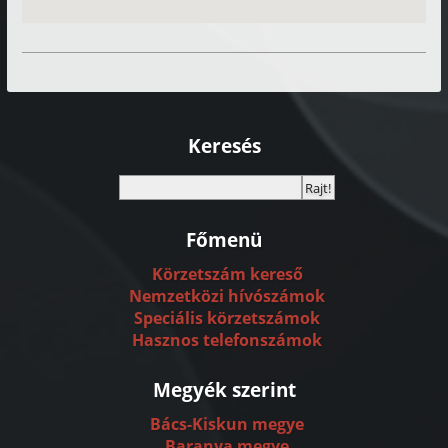
Keresés
Főmenü
Körzetszám kereső
Nemzetközi hívószámok
Speciális körzetszámok
Hasznos telefonszámok
Megyék szerint
Bács-Kiskun megye
Baranya megye