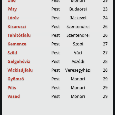
Üllő
Pest
Monori
29
Páty
Pest
Budaörsi
23
Lórév
Pest
Ráckevei
24
Kisoroszi
Pest
Szentendrei
26
Tahitótfalu
Pest
Szentendrei
26
Kemence
Pest
Szobi
27
Sződ
Pest
Váci
27
Galgahévíz
Pest
Aszódi
28
Váckisújfalu
Pest
Veresegyházi
28
Gyömrő
Pest
Monori
29
Pilis
Pest
Monori
29
Vasad
Pest
Monori
29