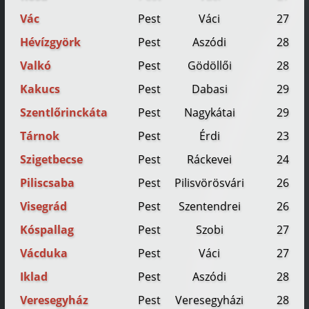
Vác
Pest
Váci
27
Hévízgyörk
Pest
Aszódi
28
Valkó
Pest
Gödöllői
28
Kakucs
Pest
Dabasi
29
Szentlőrinckáta
Pest
Nagykátai
29
Tárnok
Pest
Érdi
23
Szigetbecse
Pest
Ráckevei
24
Piliscsaba
Pest
Pilisvörösvári
26
Visegrád
Pest
Szentendrei
26
Kóspallag
Pest
Szobi
27
Vácduka
Pest
Váci
27
Iklad
Pest
Aszódi
28
Veresegyház
Pest
Veresegyházi
28