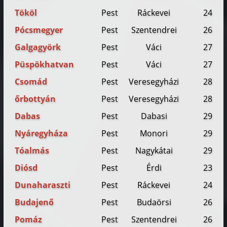
Tököl
Pest
Ráckevei
24
Pócsmegyer
Pest
Szentendrei
26
Galgagyörk
Pest
Váci
27
Püspökhatvan
Pest
Váci
27
Csomád
Pest
Veresegyházi
28
őrbottyán
Pest
Veresegyházi
28
Dabas
Pest
Dabasi
29
Nyáregyháza
Pest
Monori
29
Tóalmás
Pest
Nagykátai
29
Diósd
Pest
Érdi
23
Dunaharaszti
Pest
Ráckevei
24
Budajenő
Pest
Budaörsi
26
Pomáz
Pest
Szentendrei
26