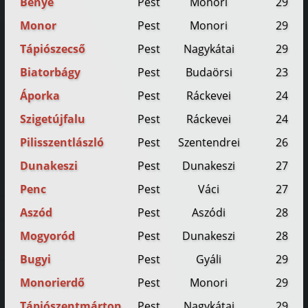
Bénye
Pest
Monori
29
Monor
Pest
Monori
29
Tápiószecső
Pest
Nagykátai
29
Biatorbágy
Pest
Budaörsi
23
Áporka
Pest
Ráckevei
24
Szigetújfalu
Pest
Ráckevei
24
Pilisszentlászló
Pest
Szentendrei
26
Dunakeszi
Pest
Dunakeszi
27
Penc
Pest
Váci
27
Aszód
Pest
Aszódi
28
Mogyoród
Pest
Dunakeszi
28
Bugyi
Pest
Gyáli
29
Monorierdő
Pest
Monori
29
Tápiószentmárton
Pest
Nagykátai
29