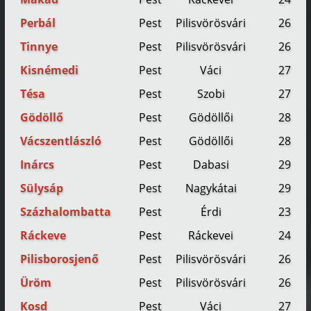
Perbál
Pest
Pilisvörösvári
26
Tinnye
Pest
Pilisvörösvári
26
Kisnémedi
Pest
Váci
27
Tésa
Pest
Szobi
27
Gödöllő
Pest
Gödöllői
28
Vácszentlászló
Pest
Gödöllői
28
Inárcs
Pest
Dabasi
29
Sülysáp
Pest
Nagykátai
29
Százhalombatta
Pest
Érdi
23
Ráckeve
Pest
Ráckevei
24
Pilisborosjenő
Pest
Pilisvörösvári
26
Üröm
Pest
Pilisvörösvári
26
Kosd
Pest
Váci
27