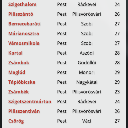
Szigethalom
Pest
Ráckevei
24
Pilisszántó
Pest
Pilisvörösvári
26
Bernecebaráti
Pest
Szobi
27
Márianosztra
Pest
Szobi
27
Vámosmikola
Pest
Szobi
27
Kartal
Pest
Aszódi
28
Zsámbok
Pest
Gödöllői
28
Maglód
Pest
Monori
29
Tápióbicske
Pest
Nagykátai
29
Zsámbék
Pest
Pilisvörösvári
23
Szigetszentmárton
Pest
Ráckevei
24
Pilisszentiván
Pest
Pilisvörösvári
26
Csörög
Pest
Váci
27