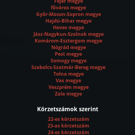
Fejér megye
fõváros megye
Gyõr-Moson-Sopron megye
Hajdú-Bihar megye
Heves megye
Jász-Nagykun-Szolnok megye
Komárom-Esztergom megye
Nógrád megye
Pest megye
Somogy megye
Szabolcs-Szatmár-Bereg megye
Tolna megye
Vas megye
Veszprém megye
Zala megye
Körzetszámok szerint
22-es körzetszám
23-as körzetszám
24-es körzetszám