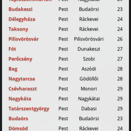
Budakeszi
Pest
Budaörsi
23
Délegyháza
Pest
Ráckevei
24
Taksony
Pest
Ráckevei
24
Pilisvörösvár
Pest
Pilisvörösvári
26
Fót
Pest
Dunakeszi
27
Perőcsény
Pest
Szobi
27
Bag
Pest
Aszódi
28
Nagytarcsa
Pest
Gödöllői
28
Csévharaszt
Pest
Monori
29
Nagykáta
Pest
Nagykátai
29
Tatárszentgyörgy
Pest
Dabasi
29
Budaörs
Pest
Budaörsi
23
Dömsöd
Pest
Ráckevei
24