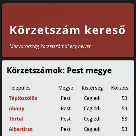
Körzetszám kereső
Magyarország körzetszámai egy helyen
Körzetszámok: Pest megye
Település
Megye
Kistérség
Körzetszá
Tápiószőlős
Pest
Ceglédi
53
Abony
Pest
Ceglédi
53
Törtel
Pest
Ceglédi
53
Albertirsa
Pest
Ceglédi
53