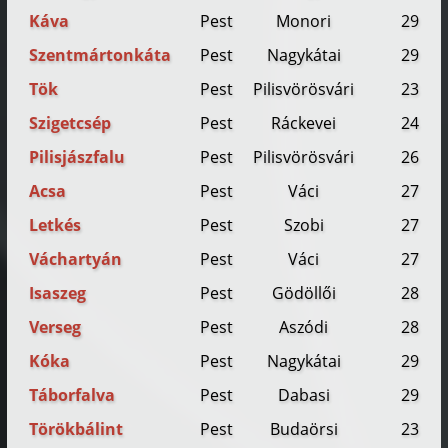
Káva
Pest
Monori
29
Szentmártonkáta
Pest
Nagykátai
29
Tök
Pest
Pilisvörösvári
23
Szigetcsép
Pest
Ráckevei
24
Pilisjászfalu
Pest
Pilisvörösvári
26
Acsa
Pest
Váci
27
Letkés
Pest
Szobi
27
Váchartyán
Pest
Váci
27
Isaszeg
Pest
Gödöllői
28
Verseg
Pest
Aszódi
28
Kóka
Pest
Nagykátai
29
Táborfalva
Pest
Dabasi
29
Törökbálint
Pest
Budaörsi
23