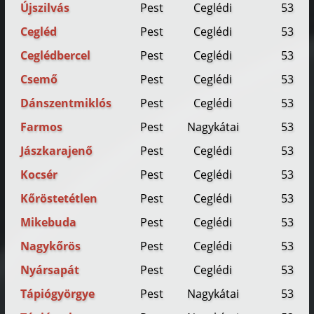
Újszilvás
Pest
Ceglédi
53
Cegléd
Pest
Ceglédi
53
Ceglédbercel
Pest
Ceglédi
53
Csemő
Pest
Ceglédi
53
Dánszentmiklós
Pest
Ceglédi
53
Farmos
Pest
Nagykátai
53
Jászkarajenő
Pest
Ceglédi
53
Kocsér
Pest
Ceglédi
53
Kőröstetétlen
Pest
Ceglédi
53
Mikebuda
Pest
Ceglédi
53
Nagykőrös
Pest
Ceglédi
53
Nyársapát
Pest
Ceglédi
53
Tápiógyörgye
Pest
Nagykátai
53