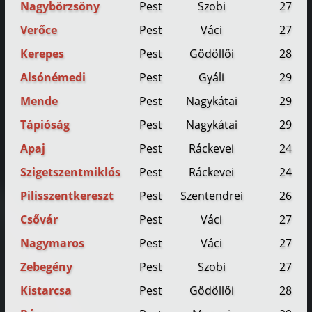
Nagybörzsöny
Pest
Szobi
27
Verőce
Pest
Váci
27
Kerepes
Pest
Gödöllői
28
Alsónémedi
Pest
Gyáli
29
Mende
Pest
Nagykátai
29
Tápióság
Pest
Nagykátai
29
Apaj
Pest
Ráckevei
24
Szigetszentmiklós
Pest
Ráckevei
24
Pilisszentkereszt
Pest
Szentendrei
26
Csővár
Pest
Váci
27
Nagymaros
Pest
Váci
27
Zebegény
Pest
Szobi
27
Kistarcsa
Pest
Gödöllői
28