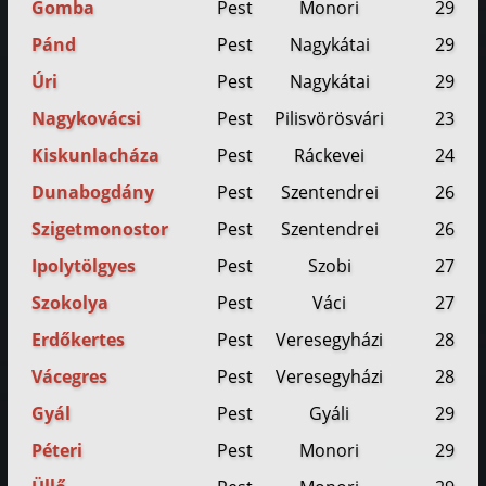
Gomba
Pest
Monori
29
Pánd
Pest
Nagykátai
29
Úri
Pest
Nagykátai
29
Nagykovácsi
Pest
Pilisvörösvári
23
Kiskunlacháza
Pest
Ráckevei
24
Dunabogdány
Pest
Szentendrei
26
Szigetmonostor
Pest
Szentendrei
26
Ipolytölgyes
Pest
Szobi
27
Szokolya
Pest
Váci
27
Erdőkertes
Pest
Veresegyházi
28
Vácegres
Pest
Veresegyházi
28
Gyál
Pest
Gyáli
29
Péteri
Pest
Monori
29