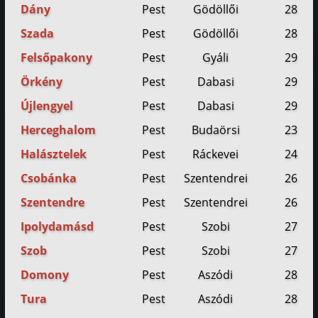
Dány
Pest
Gödöllői
28
Szada
Pest
Gödöllői
28
Felsőpakony
Pest
Gyáli
29
Örkény
Pest
Dabasi
29
Újlengyel
Pest
Dabasi
29
Herceghalom
Pest
Budaörsi
23
Halásztelek
Pest
Ráckevei
24
Csobánka
Pest
Szentendrei
26
Szentendre
Pest
Szentendrei
26
Ipolydamásd
Pest
Szobi
27
Szob
Pest
Szobi
27
Domony
Pest
Aszódi
28
Tura
Pest
Aszódi
28