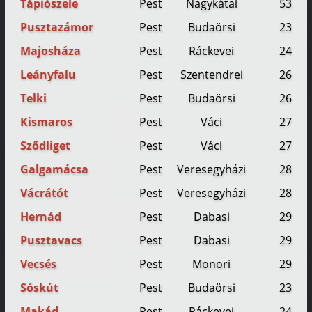
Tápiószele
Pest
Nagykátai
53
Pusztazámor
Pest
Budaörsi
23
Majosháza
Pest
Ráckevei
24
Leányfalu
Pest
Szentendrei
26
Telki
Pest
Budaörsi
26
Kismaros
Pest
Váci
27
Sződliget
Pest
Váci
27
Galgamácsa
Pest
Veresegyházi
28
Vácrátót
Pest
Veresegyházi
28
Hernád
Pest
Dabasi
29
Pusztavacs
Pest
Dabasi
29
Vecsés
Pest
Monori
29
Sóskút
Pest
Budaörsi
23
Makád
Pest
Ráckevei
24