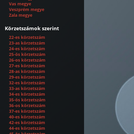
Vas megye
Veszprém megye
Zala megye
Körzetszámok szerint
22-es körzetszám
23-as körzetszám
24-es körzetszám
25-ös körzetszám
26-os körzetszám
27-es körzetszám
28-as körzetszám
29-es körzetszám
32-es körzetszám
33-as körzetszám
34-es körzetszám
35-ös körzetszám
36-os körzetszám
37-es körzetszám
40-es körzetszám
42-es körzetszám
44-es körzetszám
45-ös körzetszám