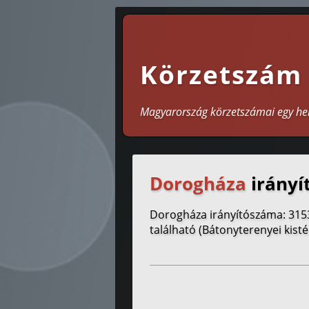
Körzetszám
Magyarország körzetszámai egy he
Dorogháza
irányí
Dorogháza irányítószáma: 315
található (Bátonyterenyei kisté