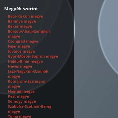
Megyék szerint
Bács-Kiskun megye
Baranya megye
Békés megye
Borsod-Abaúj-Zemplén
megye
Csongrád megye
Fejér megye
fõváros megye
Gyõr-Moson-Sopron megye
Hajdú-Bihar megye
Heves megye
Jász-Nagykun-Szolnok
megye
Komárom-Esztergom
megye
Nógrád megye
Pest megye
Somogy megye
Szabolcs-Szatmár-Bereg
megye
Tolna megye