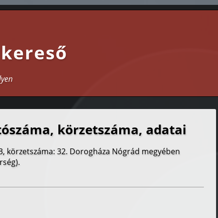
 kereső
lyen
tószáma, körzetszáma, adatai
3, körzetszáma: 32. Dorogháza Nógrád megyében
rség).