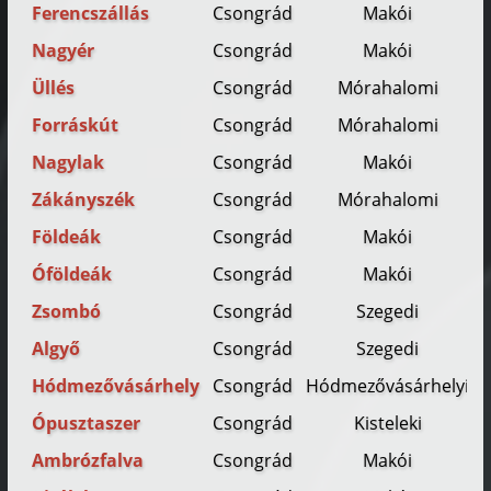
Ferencszállás
Csongrád
Makói
Nagyér
Csongrád
Makói
Üllés
Csongrád
Mórahalomi
Forráskút
Csongrád
Mórahalomi
Nagylak
Csongrád
Makói
Zákányszék
Csongrád
Mórahalomi
Földeák
Csongrád
Makói
Óföldeák
Csongrád
Makói
Zsombó
Csongrád
Szegedi
Algyő
Csongrád
Szegedi
Hódmezővásárhely
Csongrád
Hódmezővásárhelyi
Ópusztaszer
Csongrád
Kisteleki
Ambrózfalva
Csongrád
Makói