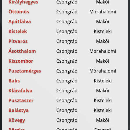
Királyhegyes
Csongrád
Makói
Öttömös
Csongrád
Mórahalomi
Apátfalva
Csongrád
Makói
Kistelek
Csongrád
Kisteleki
Pitvaros
Csongrád
Makói
Ásotthalom
Csongrád
Mórahalomi
Kiszombor
Csongrád
Makói
Pusztamérges
Csongrád
Mórahalomi
Baks
Csongrád
Kisteleki
Klárafalva
Csongrád
Makói
Pusztaszer
Csongrád
Kisteleki
Balástya
Csongrád
Kisteleki
Kövegy
Csongrád
Makói