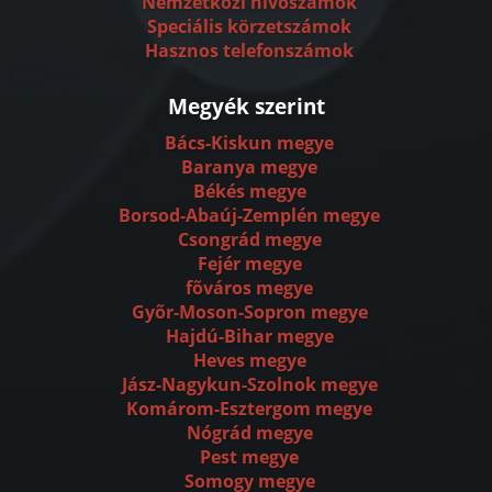
Nemzetközi hívószámok
Speciális körzetszámok
Hasznos telefonszámok
Megyék szerint
Bács-Kiskun megye
Baranya megye
Békés megye
Borsod-Abaúj-Zemplén megye
Csongrád megye
Fejér megye
fõváros megye
Gyõr-Moson-Sopron megye
Hajdú-Bihar megye
Heves megye
Jász-Nagykun-Szolnok megye
Komárom-Esztergom megye
Nógrád megye
Pest megye
Somogy megye