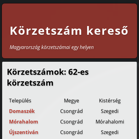
Körzetszám kereső
Magyarország körzetszámai egy helyen
Körzetszámok: 62-es
körzetszám
Település
Megye
Kistérség
Domaszék
Csongrád
Szegedi
Mórahalom
Csongrád
Mórahalomi
Újszentiván
Csongrád
Szegedi