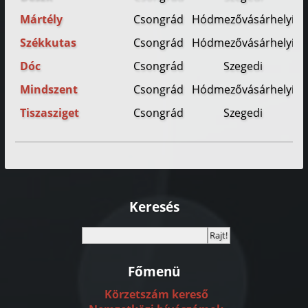
Mártély
Csongrád
Hódmezővásárhelyi
Székkutas
Csongrád
Hódmezővásárhelyi
Dóc
Csongrád
Szegedi
Mindszent
Csongrád
Hódmezővásárhelyi
Tiszasziget
Csongrád
Szegedi
Keresés
Főmenü
Körzetszám kereső