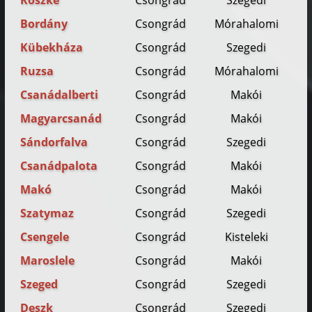
Röszke
Csongrád
Szegedi
Bordány
Csongrád
Mórahalomi
Kübekháza
Csongrád
Szegedi
Ruzsa
Csongrád
Mórahalomi
Csanádalberti
Csongrád
Makói
Magyarcsanád
Csongrád
Makói
Sándorfalva
Csongrád
Szegedi
Csanádpalota
Csongrád
Makói
Makó
Csongrád
Makói
Szatymaz
Csongrád
Szegedi
Csengele
Csongrád
Kisteleki
Maroslele
Csongrád
Makói
Szeged
Csongrád
Szegedi
Deszk
Csongrád
Szegedi