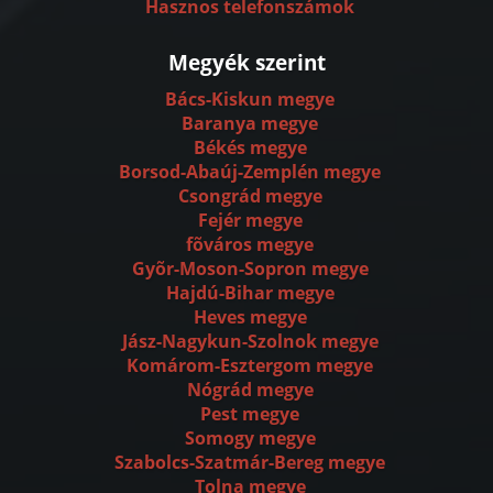
Hasznos telefonszámok
Megyék szerint
Bács-Kiskun megye
Baranya megye
Békés megye
Borsod-Abaúj-Zemplén megye
Csongrád megye
Fejér megye
fõváros megye
Gyõr-Moson-Sopron megye
Hajdú-Bihar megye
Heves megye
Jász-Nagykun-Szolnok megye
Komárom-Esztergom megye
Nógrád megye
Pest megye
Somogy megye
Szabolcs-Szatmár-Bereg megye
Tolna megye