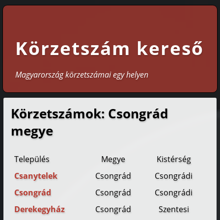
Körzetszám kereső
Magyarország körzetszámai egy helyen
Körzetszámok: Csongrád
megye
Település
Megye
Kistérség
Csanytelek
Csongrád
Csongrádi
Csongrád
Csongrád
Csongrádi
Derekegyház
Csongrád
Szentesi