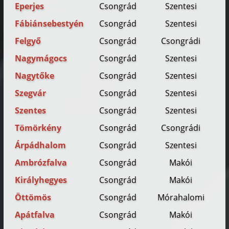
Eperjes
Csongrád
Szentesi
Fábiánsebestyén
Csongrád
Szentesi
Felgyő
Csongrád
Csongrádi
Nagymágocs
Csongrád
Szentesi
Nagytőke
Csongrád
Szentesi
Szegvár
Csongrád
Szentesi
Szentes
Csongrád
Szentesi
Tömörkény
Csongrád
Csongrádi
Árpádhalom
Csongrád
Szentesi
Ambrózfalva
Csongrád
Makói
Királyhegyes
Csongrád
Makói
Öttömös
Csongrád
Mórahalomi
Apátfalva
Csongrád
Makói