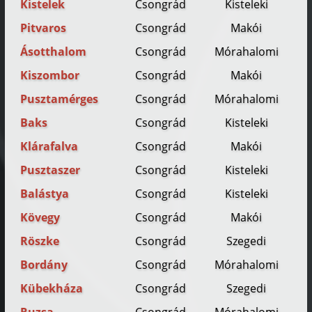
Kistelek
Csongrád
Kisteleki
Pitvaros
Csongrád
Makói
Ásotthalom
Csongrád
Mórahalomi
Kiszombor
Csongrád
Makói
Pusztamérges
Csongrád
Mórahalomi
Baks
Csongrád
Kisteleki
Klárafalva
Csongrád
Makói
Pusztaszer
Csongrád
Kisteleki
Balástya
Csongrád
Kisteleki
Kövegy
Csongrád
Makói
Röszke
Csongrád
Szegedi
Bordány
Csongrád
Mórahalomi
Kübekháza
Csongrád
Szegedi