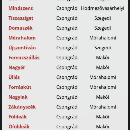
Mindszent
Csongrád
Hódmezővásárhelyi
Tiszasziget
Csongrád
Szegedi
Domaszék
Csongrád
Szegedi
Mórahalom
Csongrád
Mórahalomi
Újszentiván
Csongrád
Szegedi
Ferencszállás
Csongrád
Makói
Nagyér
Csongrád
Makói
Üllés
Csongrád
Mórahalomi
Forráskút
Csongrád
Mórahalomi
Nagylak
Csongrád
Makói
Zákányszék
Csongrád
Mórahalomi
Földeák
Csongrád
Makói
Óföldeák
Csongrád
Makói