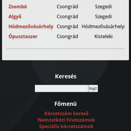
Zsombó
Csongrád
Szegedi
Algyő
Csongrád
Szegedi
Hódmezővásárhely
Csongrád
Hódmezővásárhelyi
Ópusztaszer
Csongrád
Kisteleki
Keresés
Főmenü
Körzetszám kereső
Nemzetközi hívószámok
Speciális körzetszámok