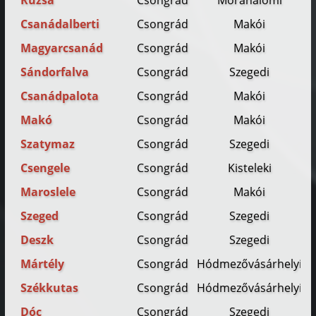
Ruzsa
Csongrád
Mórahalomi
Csanádalberti
Csongrád
Makói
Magyarcsanád
Csongrád
Makói
Sándorfalva
Csongrád
Szegedi
Csanádpalota
Csongrád
Makói
Makó
Csongrád
Makói
Szatymaz
Csongrád
Szegedi
Csengele
Csongrád
Kisteleki
Maroslele
Csongrád
Makói
Szeged
Csongrád
Szegedi
Deszk
Csongrád
Szegedi
Mártély
Csongrád
Hódmezővásárhelyi
Székkutas
Csongrád
Hódmezővásárhelyi
Dóc
Csongrád
Szegedi