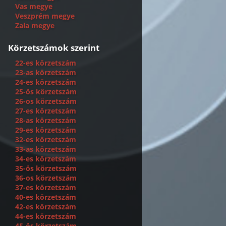
Vas megye
Veszprém megye
Zala megye
Körzetszámok szerint
22-es körzetszám
23-as körzetszám
24-es körzetszám
25-ös körzetszám
26-os körzetszám
27-es körzetszám
28-as körzetszám
29-es körzetszám
32-es körzetszám
33-as körzetszám
34-es körzetszám
35-ös körzetszám
36-os körzetszám
37-es körzetszám
40-es körzetszám
42-es körzetszám
44-es körzetszám
45-ös körzetszám