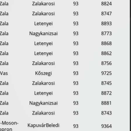
Zala
Zalakarosi
93
8824
Zala
Zalakarosi
93
8747
Zala
Letenyei
93
8893
Zala
Nagykanizsai
93
8773
Zala
Letenyei
93
8868
Zala
Letenyei
93
8862
Zala
Zalakarosi
93
8756
Vas
Kőszegi
93
9725
Zala
Zalakarosi
93
8745
Zala
Letenyei
93
8872
Zala
Nagykanizsai
93
8881
Zala
Zalakarosi
93
8743
-Moson-
KapuvárBeledi
93
9364
opron