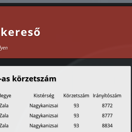
 kereső
lyen
-as körzetszám
egye
Kistérség
Körzetszám
Irányítószám
Zala
Nagykanizsai
93
8772
Zala
Nagykanizsai
93
8777
Zala
Nagykanizsai
93
8834