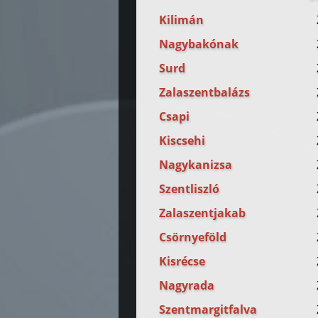
Kilimán
Nagybakónak
Surd
Zalaszentbalázs
Csapi
Kiscsehi
Nagykanizsa
Szentliszló
Zalaszentjakab
Csörnyeföld
Kisrécse
Nagyrada
Szentmargitfalva