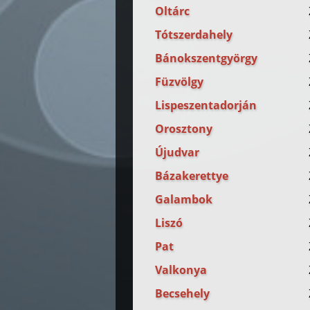
Oltárc
Tótszerdahely
Bánokszentgyörgy
Füzvölgy
Lispeszentadorján
Orosztony
Újudvar
Bázakerettye
Galambok
Liszó
Pat
Valkonya
Becsehely