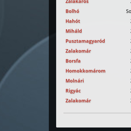
Zalakaros
Bolhó
S
Hahót
Miháld
Pusztamagyaród
Zalakomár
Borsfa
Homokkomárom
Molnári
Rigyác
Zalakomár