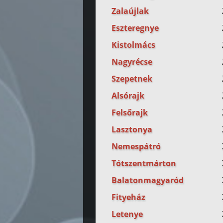
Zalaújlak
Eszteregnye
Kistolmács
Nagyrécse
Szepetnek
Alsórajk
Felsőrajk
Lasztonya
Nemespátró
Tótszentmárton
Balatonmagyaród
Fityeház
Letenye