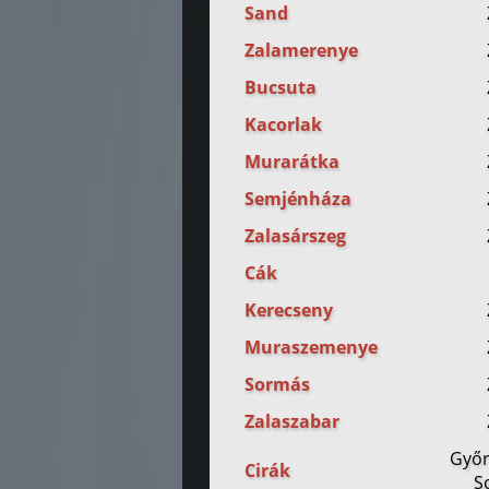
Sand
Zalamerenye
Bucsuta
Kacorlak
Murarátka
Semjénháza
Zalasárszeg
Cák
Kerecseny
Muraszemenye
Sormás
Zalaszabar
Győr
Cirák
S