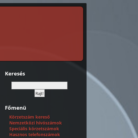
Keresés
Főmenü
Körzetszám kereső
Nemzetközi hívószámok
Speciális körzetszámok
Hasznos telefonszámok