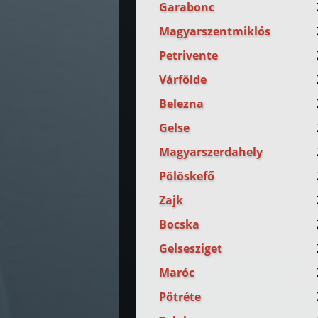
Garabonc
Magyarszentmiklós
Petrivente
Várfölde
Belezna
Gelse
Magyarszerdahely
Pölöskefő
Zajk
Bocska
Gelsesziget
Maróc
Pötréte