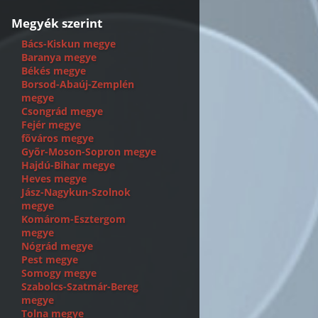
Megyék szerint
Bács-Kiskun megye
Baranya megye
Békés megye
Borsod-Abaúj-Zemplén
megye
Csongrád megye
Fejér megye
fõváros megye
Gyõr-Moson-Sopron megye
Hajdú-Bihar megye
Heves megye
Jász-Nagykun-Szolnok
megye
Komárom-Esztergom
megye
Nógrád megye
Pest megye
Somogy megye
Szabolcs-Szatmár-Bereg
megye
Tolna megye