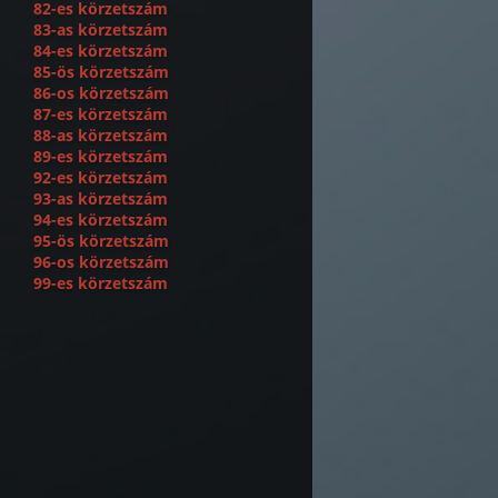
82-es körzetszám
83-as körzetszám
84-es körzetszám
85-ös körzetszám
86-os körzetszám
87-es körzetszám
88-as körzetszám
89-es körzetszám
92-es körzetszám
93-as körzetszám
94-es körzetszám
95-ös körzetszám
96-os körzetszám
99-es körzetszám