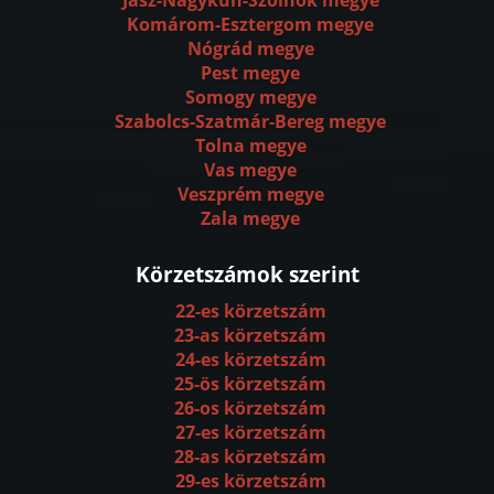
Jász-Nagykun-Szolnok megye
Komárom-Esztergom megye
Nógrád megye
Pest megye
Somogy megye
Szabolcs-Szatmár-Bereg megye
Tolna megye
Vas megye
Veszprém megye
Zala megye
Körzetszámok szerint
22-es körzetszám
23-as körzetszám
24-es körzetszám
25-ös körzetszám
26-os körzetszám
27-es körzetszám
28-as körzetszám
29-es körzetszám