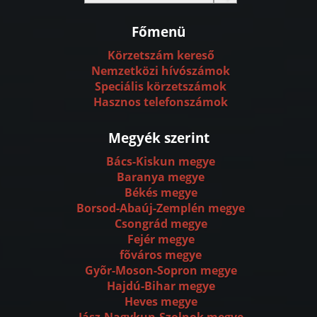
Főmenü
Körzetszám kereső
Nemzetközi hívószámok
Speciális körzetszámok
Hasznos telefonszámok
Megyék szerint
Bács-Kiskun megye
Baranya megye
Békés megye
Borsod-Abaúj-Zemplén megye
Csongrád megye
Fejér megye
fõváros megye
Gyõr-Moson-Sopron megye
Hajdú-Bihar megye
Heves megye