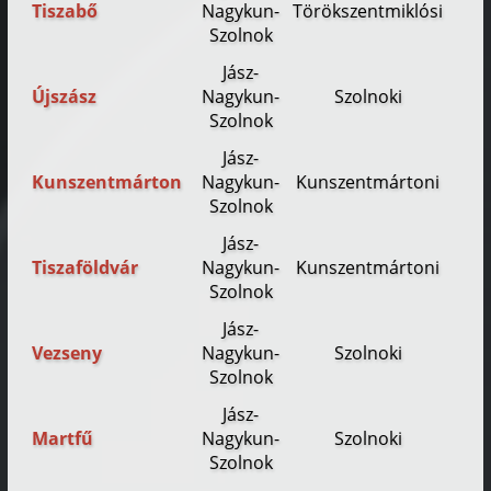
Tiszabő
Nagykun-
Törökszentmiklósi
Szolnok
Jász-
Újszász
Nagykun-
Szolnoki
Szolnok
Jász-
Kunszentmárton
Nagykun-
Kunszentmártoni
Szolnok
Jász-
Tiszaföldvár
Nagykun-
Kunszentmártoni
Szolnok
Jász-
Vezseny
Nagykun-
Szolnoki
Szolnok
Jász-
Martfű
Nagykun-
Szolnoki
Szolnok