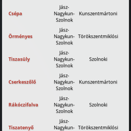
Jász-
Csépa
Nagykun-
Kunszentmártoni
Szolnok
Jász-
Örményes
Nagykun-
Törökszentmiklósi
Szolnok
Jász-
Tiszasüly
Nagykun-
Szolnoki
Szolnok
Jász-
Cserkeszőlő
Nagykun-
Kunszentmártoni
Szolnok
Jász-
Rákóczifalva
Nagykun-
Szolnoki
Szolnok
Jász-
Tiszatenyő
Nagykun-
Törökszentmiklósi