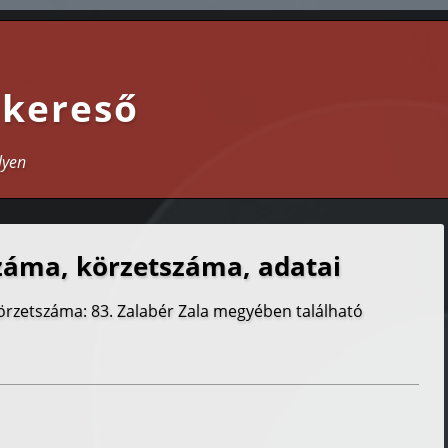
 kereső
lyen
záma, körzetszáma, adatai
körzetszáma: 83. Zalabér Zala megyében található