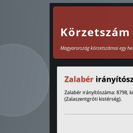
Körzetszám
Magyarország körzetszámai egy he
Zalabér
irányítós
Zalabér irányítószáma: 8798, 
(Zalaszentgróti kistérség).