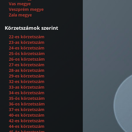
Vas megye
Veszprém megye
Zala megye
Körzetszámok szerint
22-es körzetszám
23-as körzetszám
24-es körzetszám
25-ös körzetszám
26-os körzetszám
27-es körzetszám
28-as körzetszám
29-es körzetszám
32-es körzetszám
33-as körzetszám
34-es körzetszám
35-ös körzetszám
36-os körzetszám
37-es körzetszám
40-es körzetszám
42-es körzetszám
44-es körzetszám
45-ös körzetszám