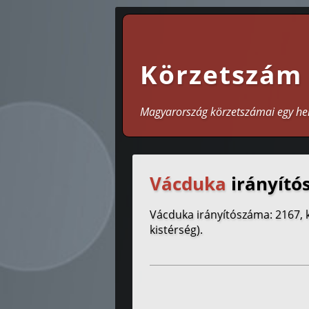
Körzetszám
Magyarország körzetszámai egy he
Vácduka
irányító
Vácduka irányítószáma: 2167, 
kistérség).