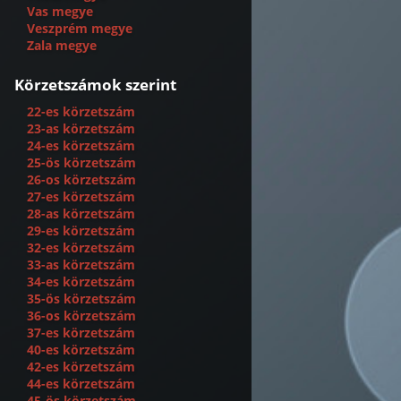
Vas megye
Veszprém megye
Zala megye
Körzetszámok szerint
22-es körzetszám
23-as körzetszám
24-es körzetszám
25-ös körzetszám
26-os körzetszám
27-es körzetszám
28-as körzetszám
29-es körzetszám
32-es körzetszám
33-as körzetszám
34-es körzetszám
35-ös körzetszám
36-os körzetszám
37-es körzetszám
40-es körzetszám
42-es körzetszám
44-es körzetszám
45-ös körzetszám