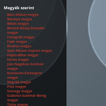
Megyék szerint
Bács-Kiskun megye
Baranya megye
Békés megye
Borsod-Abaúj-Zemplén
megye
Csongrád megye
Fejér megye
fõváros megye
Gyõr-Moson-Sopron megye
Hajdú-Bihar megye
Heves megye
Jász-Nagykun-Szolnok
megye
Komárom-Esztergom
megye
Nógrád megye
Pest megye
Somogy megye
Szabolcs-Szatmár-Bereg
megye
Tolna megye