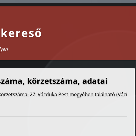
 kereső
lyen
száma, körzetszáma, adatai
körzetszáma: 27. Vácduka Pest megyében található (Váci