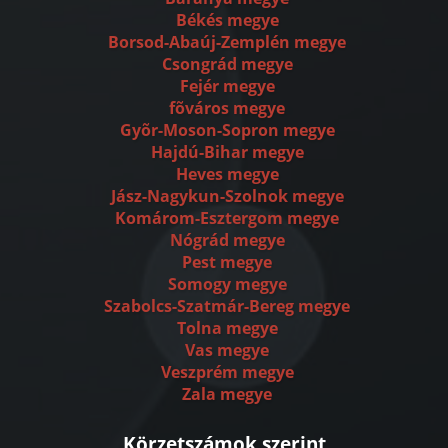
Békés megye
Borsod-Abaúj-Zemplén megye
Csongrád megye
Fejér megye
fõváros megye
Gyõr-Moson-Sopron megye
Hajdú-Bihar megye
Heves megye
Jász-Nagykun-Szolnok megye
Komárom-Esztergom megye
Nógrád megye
Pest megye
Somogy megye
Szabolcs-Szatmár-Bereg megye
Tolna megye
Vas megye
Veszprém megye
Zala megye
Körzetszámok szerint