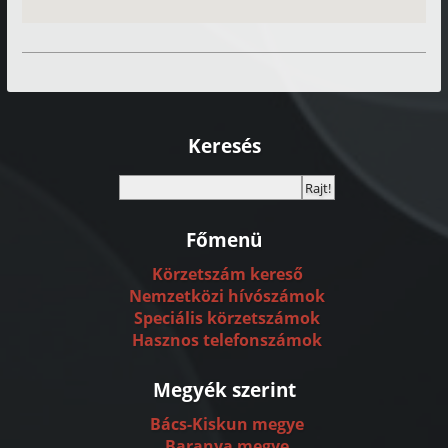
Keresés
Főmenü
Körzetszám kereső
Nemzetközi hívószámok
Speciális körzetszámok
Hasznos telefonszámok
Megyék szerint
Bács-Kiskun megye
Baranya megye