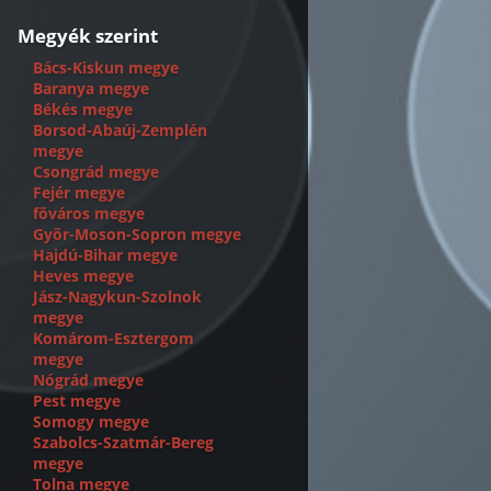
Megyék szerint
Bács-Kiskun megye
Baranya megye
Békés megye
Borsod-Abaúj-Zemplén
megye
Csongrád megye
Fejér megye
fõváros megye
Gyõr-Moson-Sopron megye
Hajdú-Bihar megye
Heves megye
Jász-Nagykun-Szolnok
megye
Komárom-Esztergom
megye
Nógrád megye
Pest megye
Somogy megye
Szabolcs-Szatmár-Bereg
megye
Tolna megye