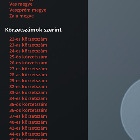
Vas megye
Veszprém megye
Zala megye
Körzetszámok szerint
22-es körzetszám
23-as körzetszám
24-es körzetszám
25-ös körzetszám
26-os körzetszám
27-es körzetszám
28-as körzetszám
29-es körzetszám
32-es körzetszám
33-as körzetszám
34-es körzetszám
35-ös körzetszám
36-os körzetszám
37-es körzetszám
40-es körzetszám
42-es körzetszám
44-es körzetszám
45-ös körzetszám