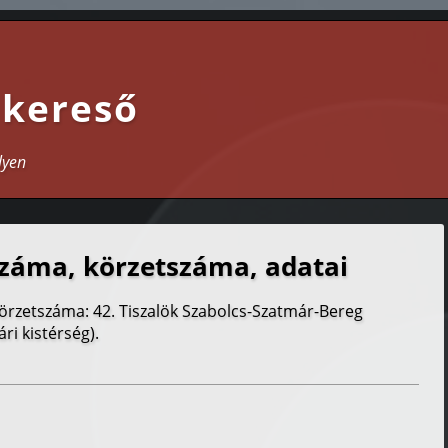
 kereső
lyen
záma, körzetszáma, adatai
körzetszáma: 42. Tiszalök Szabolcs-Szatmár-Bereg
ri kistérség).