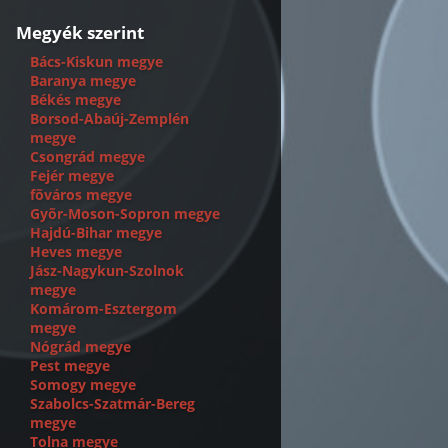
Megyék szerint
Bács-Kiskun megye
Baranya megye
Békés megye
Borsod-Abaúj-Zemplén
megye
Csongrád megye
Fejér megye
fõváros megye
Gyõr-Moson-Sopron megye
Hajdú-Bihar megye
Heves megye
Jász-Nagykun-Szolnok
megye
Komárom-Esztergom
megye
Nógrád megye
Pest megye
Somogy megye
Szabolcs-Szatmár-Bereg
megye
Tolna megye