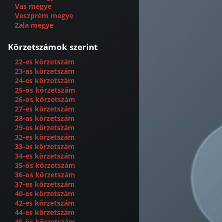
Vas megye
Veszprém megye
Zala megye
Körzetszámok szerint
22-es körzetszám
23-as körzetszám
24-es körzetszám
25-ös körzetszám
26-os körzetszám
27-es körzetszám
28-as körzetszám
29-es körzetszám
32-es körzetszám
33-as körzetszám
34-es körzetszám
35-ös körzetszám
36-os körzetszám
37-es körzetszám
40-es körzetszám
42-es körzetszám
44-es körzetszám
45-ös körzetszám