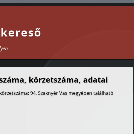
 kereső
lyen
száma, körzetszáma, adatai
 körzetszáma: 94. Szaknyér Vas megyében található