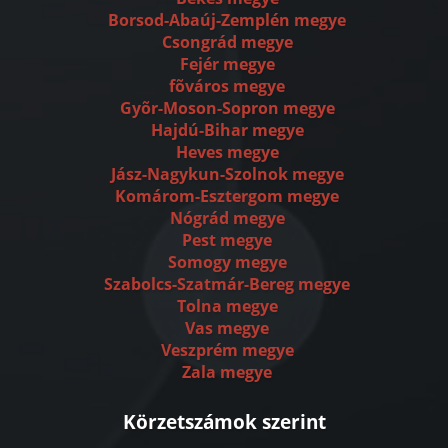
Borsod-Abaúj-Zemplén megye
Csongrád megye
Fejér megye
fõváros megye
Gyõr-Moson-Sopron megye
Hajdú-Bihar megye
Heves megye
Jász-Nagykun-Szolnok megye
Komárom-Esztergom megye
Nógrád megye
Pest megye
Somogy megye
Szabolcs-Szatmár-Bereg megye
Tolna megye
Vas megye
Veszprém megye
Zala megye
Körzetszámok szerint