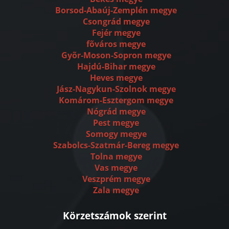
Borsod-Abaúj-Zemplén megye
Csongrád megye
Fejér megye
fõváros megye
Gyõr-Moson-Sopron megye
Hajdú-Bihar megye
Heves megye
Jász-Nagykun-Szolnok megye
Komárom-Esztergom megye
Nógrád megye
Pest megye
Somogy megye
Szabolcs-Szatmár-Bereg megye
Tolna megye
Vas megye
Veszprém megye
Zala megye
Körzetszámok szerint