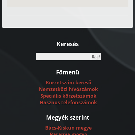
Keresés
Főmenü
Körzetszám kereső
Nemzetközi hívószámok
Speciális körzetszámok
Hasznos telefonszámok
Megyék szerint
Bács-Kiskun megye
Baranya megye