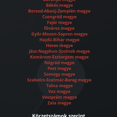
Békés megye
Borsod-Abaúj-Zemplén megye
Csongrád megye
Fejér megye
fõváros megye
Gyõr-Moson-Sopron megye
Hajdú-Bihar megye
Heves megye
Jász-Nagykun-Szolnok megye
Komárom-Esztergom megye
Nógrád megye
Pest megye
Somogy megye
Szabolcs-Szatmár-Bereg megye
Tolna megye
Vas megye
Veszprém megye
Zala megye
Körzetszámok szerint