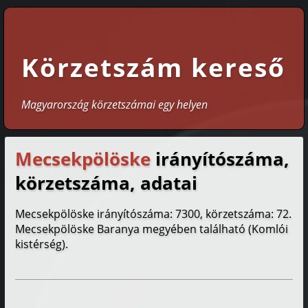
Körzetszám kereső
Magyarország körzetszámai egy helyen
Mecsekpölöske
irányítószáma,
körzetszáma, adatai
Mecsekpölöske irányítószáma: 7300, körzetszáma: 72.
Mecsekpölöske Baranya megyében található (Komlói
kistérség).