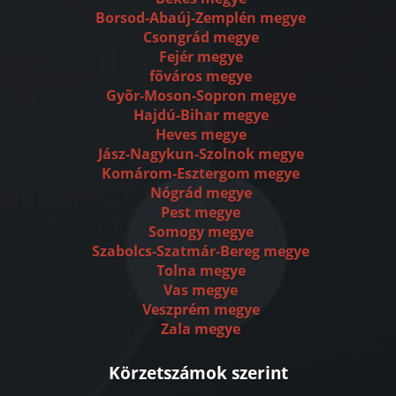
Borsod-Abaúj-Zemplén megye
Csongrád megye
Fejér megye
fõváros megye
Gyõr-Moson-Sopron megye
Hajdú-Bihar megye
Heves megye
Jász-Nagykun-Szolnok megye
Komárom-Esztergom megye
Nógrád megye
Pest megye
Somogy megye
Szabolcs-Szatmár-Bereg megye
Tolna megye
Vas megye
Veszprém megye
Zala megye
Körzetszámok szerint