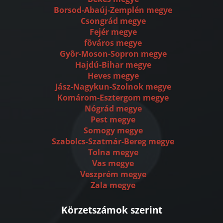
Borsod-Abaúj-Zemplén megye
Csongrád megye
Fejér megye
fõváros megye
Gyõr-Moson-Sopron megye
Hajdú-Bihar megye
Heves megye
Jász-Nagykun-Szolnok megye
Komárom-Esztergom megye
Nógrád megye
Pest megye
Somogy megye
Szabolcs-Szatmár-Bereg megye
Tolna megye
Vas megye
Veszprém megye
Zala megye
Körzetszámok szerint