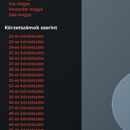
Vas megye
Veszprém megye
Zala megye
Körzetszámok szerint
22-es körzetszám
23-as körzetszám
24-es körzetszám
25-ös körzetszám
26-os körzetszám
27-es körzetszám
28-as körzetszám
29-es körzetszám
32-es körzetszám
33-as körzetszám
34-es körzetszám
35-ös körzetszám
36-os körzetszám
37-es körzetszám
40-es körzetszám
42-es körzetszám
44-es körzetszám
45-ös körzetszám