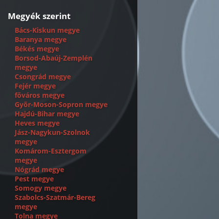
Megyék szerint
Bács-Kiskun megye
Baranya megye
Békés megye
Borsod-Abaúj-Zemplén
megye
Csongrád megye
Fejér megye
fõváros megye
Gyõr-Moson-Sopron megye
Hajdú-Bihar megye
Heves megye
Jász-Nagykun-Szolnok
megye
Komárom-Esztergom
megye
Nógrád megye
Pest megye
Somogy megye
Szabolcs-Szatmár-Bereg
megye
Tolna megye