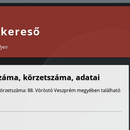
 kereső
lyen
záma, körzetszáma, adatai
 körzetszáma: 88. Vöröstó Veszprém megyében található