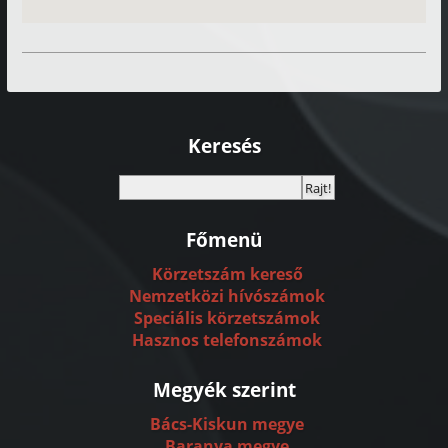
Keresés
Főmenü
Körzetszám kereső
Nemzetközi hívószámok
Speciális körzetszámok
Hasznos telefonszámok
Megyék szerint
Bács-Kiskun megye
Baranya megye