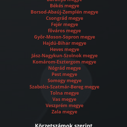
Békés megye
Borsod-Abaúj-Zemplén megye
Csongrád megye
Fejér megye
fõváros megye
Gyõr-Moson-Sopron megye
Hajdú-Bihar megye
Heves megye
Jász-Nagykun-Szolnok megye
Komárom-Esztergom megye
Nógrád megye
Pest megye
Somogy megye
Szabolcs-Szatmár-Bereg megye
Tolna megye
Vas megye
Veszprém megye
Zala megye
Körzetszámok szerint