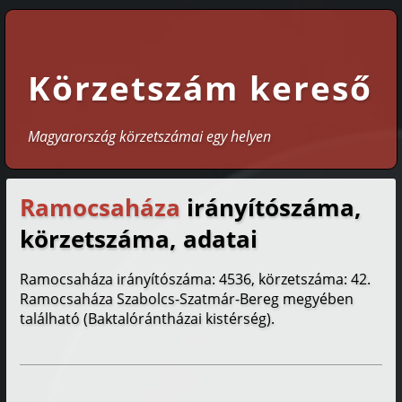
Körzetszám kereső
Magyarország körzetszámai egy helyen
Ramocsaháza
irányítószáma,
körzetszáma, adatai
Ramocsaháza irányítószáma: 4536, körzetszáma: 42.
Ramocsaháza Szabolcs-Szatmár-Bereg megyében
található (Baktalórántházai kistérség).