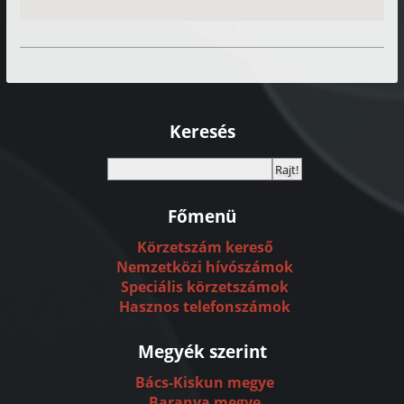
Keresés
Főmenü
Körzetszám kereső
Nemzetközi hívószámok
Speciális körzetszámok
Hasznos telefonszámok
Megyék szerint
Bács-Kiskun megye
Baranya megye