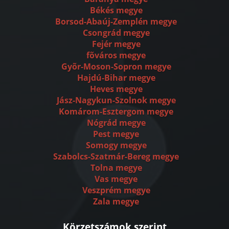
Békés megye
Borsod-Abaúj-Zemplén megye
Csongrád megye
Fejér megye
fõváros megye
Gyõr-Moson-Sopron megye
Hajdú-Bihar megye
Heves megye
Jász-Nagykun-Szolnok megye
Komárom-Esztergom megye
Nógrád megye
Pest megye
Somogy megye
Szabolcs-Szatmár-Bereg megye
Tolna megye
Vas megye
Veszprém megye
Zala megye
Körzetszámok szerint