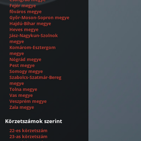
Fejér megye
fõváros megye
Gyõr-Moson-Sopron megye
Hajdú-Bihar megye
Heves megye
Jász-Nagykun-Szolnok
megye
Komárom-Esztergom
megye
Nógrád megye
Pest megye
Somogy megye
Szabolcs-Szatmár-Bereg
megye
Tolna megye
Vas megye
Veszprém megye
Zala megye
Körzetszámok szerint
22-es körzetszám
23-as körzetszám