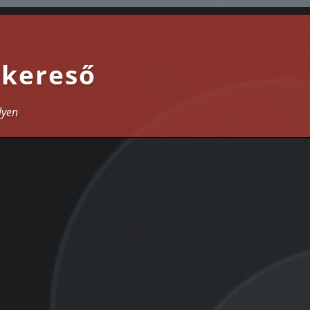
 kereső
lyen