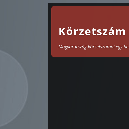
Körzetszám
Magyarország körzetszámai egy he