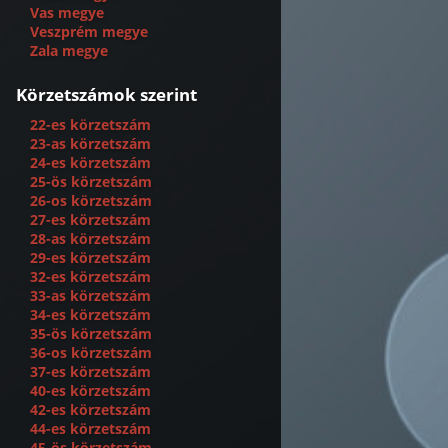
Vas megye
Veszprém megye
Zala megye
Körzetszámok szerint
22-es körzetszám
23-as körzetszám
24-es körzetszám
25-ös körzetszám
26-os körzetszám
27-es körzetszám
28-as körzetszám
29-es körzetszám
32-es körzetszám
33-as körzetszám
34-es körzetszám
35-ös körzetszám
36-os körzetszám
37-es körzetszám
40-es körzetszám
42-es körzetszám
44-es körzetszám
45-ös körzetszám