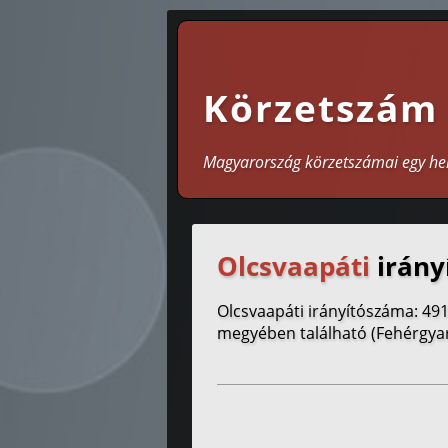
Körzetszám
Magyarország körzetszámai egy he
Olcsvaapáti
irány
Olcsvaapáti irányítószáma: 49
megyében található (Fehérgyar