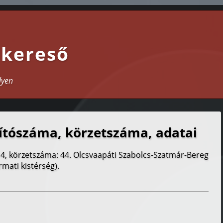
 kereső
lyen
ítószáma, körzetszáma, adatai
14, körzetszáma: 44. Olcsvaapáti Szabolcs-Szatmár-Bereg
mati kistérség).