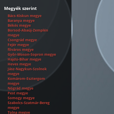
Megyék szerint
Bács-Kiskun megye
Baranya megye
Békés megye
Borsod-Abaúj-Zemplén
megye
Csongrád megye
Fejér megye
fõváros megye
Gyõr-Moson-Sopron megye
Hajdú-Bihar megye
Heves megye
Jász-Nagykun-Szolnok
megye
Komárom-Esztergom
megye
Nógrád megye
Pest megye
Somogy megye
Szabolcs-Szatmár-Bereg
megye
Tolna megye