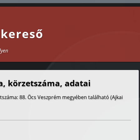
 kereső
lyen
, körzetszáma, adatai
etszáma: 88. Öcs Veszprém megyében található (Ajkai