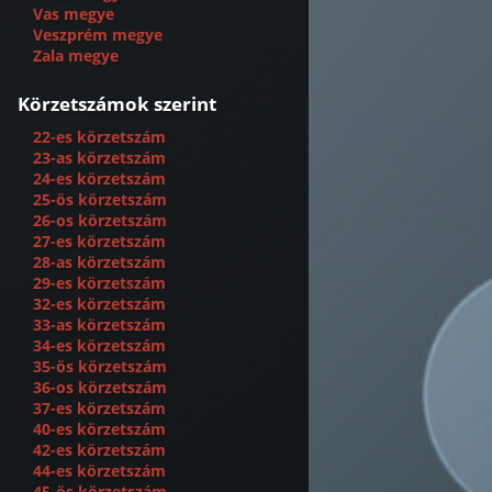
Vas megye
Veszprém megye
Zala megye
Körzetszámok szerint
22-es körzetszám
23-as körzetszám
24-es körzetszám
25-ös körzetszám
26-os körzetszám
27-es körzetszám
28-as körzetszám
29-es körzetszám
32-es körzetszám
33-as körzetszám
34-es körzetszám
35-ös körzetszám
36-os körzetszám
37-es körzetszám
40-es körzetszám
42-es körzetszám
44-es körzetszám
45-ös körzetszám