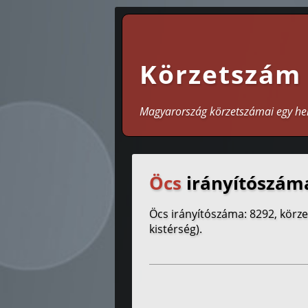
Körzetszám
Magyarország körzetszámai egy he
Öcs
irányítószáma
Öcs irányítószáma: 8292, körz
kistérség).