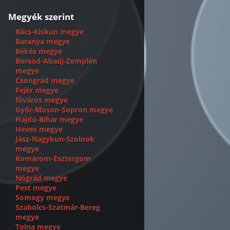
Megyék szerint
Bács-Kiskun megye
Baranya megye
Békés megye
Borsod-Abaúj-Zemplén
megye
Csongrád megye
Fejér megye
fõváros megye
Gyõr-Moson-Sopron megye
Hajdú-Bihar megye
Heves megye
Jász-Nagykun-Szolnok
megye
Komárom-Esztergom
megye
Nógrád megye
Pest megye
Somogy megye
Szabolcs-Szatmár-Bereg
megye
Tolna megye