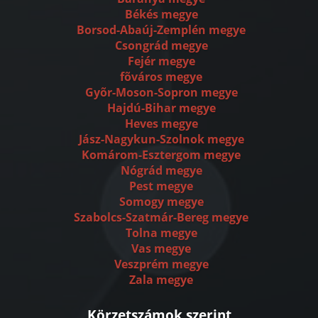
Békés megye
Borsod-Abaúj-Zemplén megye
Csongrád megye
Fejér megye
fõváros megye
Gyõr-Moson-Sopron megye
Hajdú-Bihar megye
Heves megye
Jász-Nagykun-Szolnok megye
Komárom-Esztergom megye
Nógrád megye
Pest megye
Somogy megye
Szabolcs-Szatmár-Bereg megye
Tolna megye
Vas megye
Veszprém megye
Zala megye
Körzetszámok szerint