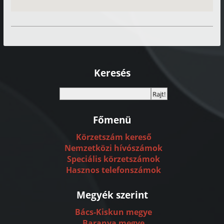
Keresés
Főmenü
Körzetszám kereső
Nemzetközi hívószámok
Speciális körzetszámok
Hasznos telefonszámok
Megyék szerint
Bács-Kiskun megye
Baranya megye