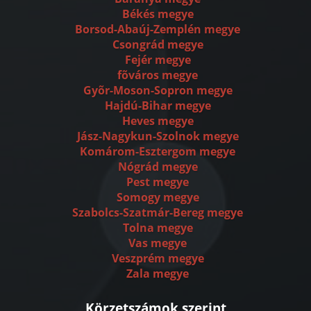
Békés megye
Borsod-Abaúj-Zemplén megye
Csongrád megye
Fejér megye
fõváros megye
Gyõr-Moson-Sopron megye
Hajdú-Bihar megye
Heves megye
Jász-Nagykun-Szolnok megye
Komárom-Esztergom megye
Nógrád megye
Pest megye
Somogy megye
Szabolcs-Szatmár-Bereg megye
Tolna megye
Vas megye
Veszprém megye
Zala megye
Körzetszámok szerint