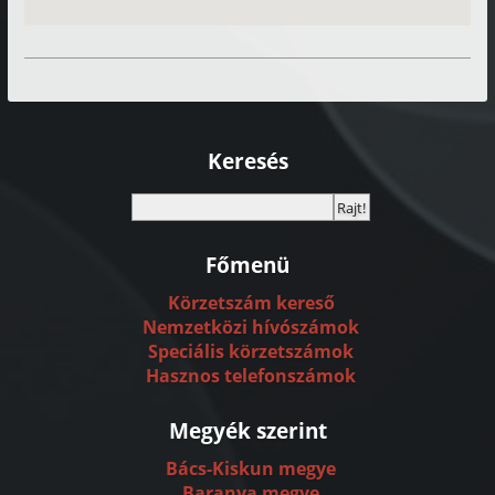
Keresés
Főmenü
Körzetszám kereső
Nemzetközi hívószámok
Speciális körzetszámok
Hasznos telefonszámok
Megyék szerint
Bács-Kiskun megye
Baranya megye