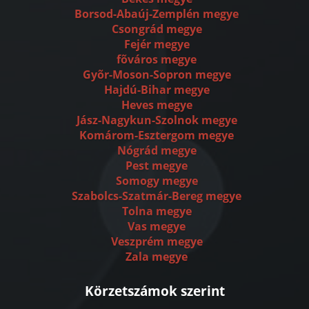
Borsod-Abaúj-Zemplén megye
Csongrád megye
Fejér megye
fõváros megye
Gyõr-Moson-Sopron megye
Hajdú-Bihar megye
Heves megye
Jász-Nagykun-Szolnok megye
Komárom-Esztergom megye
Nógrád megye
Pest megye
Somogy megye
Szabolcs-Szatmár-Bereg megye
Tolna megye
Vas megye
Veszprém megye
Zala megye
Körzetszámok szerint