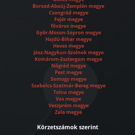
Borsod-Abaúj-Zemplén megye
Csongrád megye
Fejér megye
fõváros megye
Gyõr-Moson-Sopron megye
Hajdú-Bihar megye
Heves megye
Jász-Nagykun-Szolnok megye
Komárom-Esztergom megye
Nógrád megye
Pest megye
Somogy megye
Szabolcs-Szatmár-Bereg megye
Tolna megye
Vas megye
Veszprém megye
Zala megye
Körzetszámok szerint