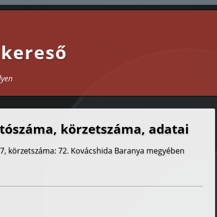
 kereső
lyen
tószáma, körzetszáma, adatai
47, körzetszáma: 72. Kovácshida Baranya megyében