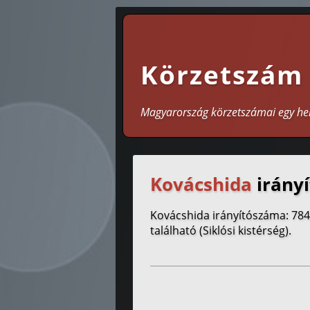
Körzetszám
Magyarország körzetszámai egy he
Kovácshida
irányí
Kovácshida irányítószáma: 78
található (Siklósi kistérség).