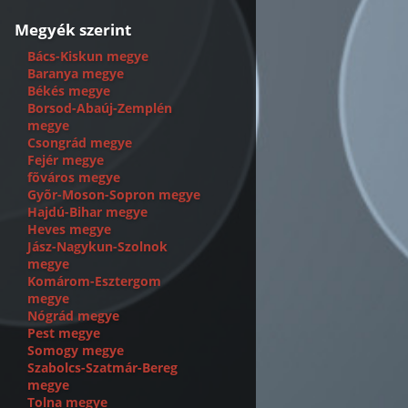
Megyék szerint
Bács-Kiskun megye
Baranya megye
Békés megye
Borsod-Abaúj-Zemplén
megye
Csongrád megye
Fejér megye
fõváros megye
Gyõr-Moson-Sopron megye
Hajdú-Bihar megye
Heves megye
Jász-Nagykun-Szolnok
megye
Komárom-Esztergom
megye
Nógrád megye
Pest megye
Somogy megye
Szabolcs-Szatmár-Bereg
megye
Tolna megye