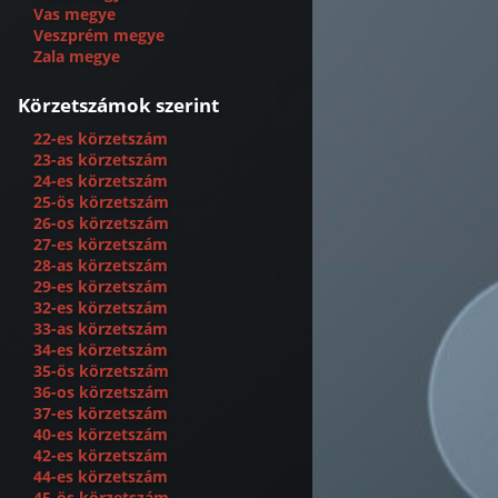
Vas megye
Veszprém megye
Zala megye
Körzetszámok szerint
22-es körzetszám
23-as körzetszám
24-es körzetszám
25-ös körzetszám
26-os körzetszám
27-es körzetszám
28-as körzetszám
29-es körzetszám
32-es körzetszám
33-as körzetszám
34-es körzetszám
35-ös körzetszám
36-os körzetszám
37-es körzetszám
40-es körzetszám
42-es körzetszám
44-es körzetszám
45-ös körzetszám