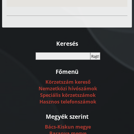
Keresés
Főmenü
Körzetszám kereső
Nemzetközi hívószámok
Speciális körzetszámok
Hasznos telefonszámok
Megyék szerint
Bács-Kiskun megye
Baranya megye