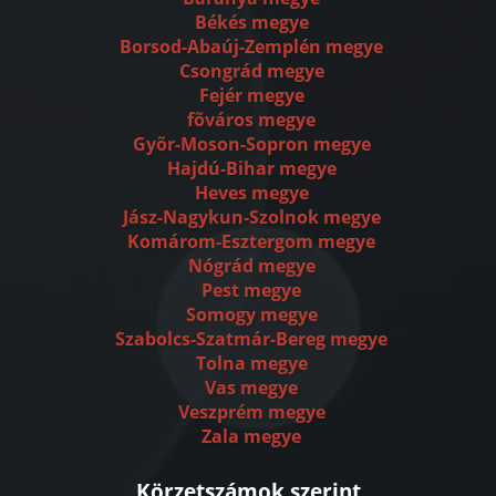
Békés megye
Borsod-Abaúj-Zemplén megye
Csongrád megye
Fejér megye
fõváros megye
Gyõr-Moson-Sopron megye
Hajdú-Bihar megye
Heves megye
Jász-Nagykun-Szolnok megye
Komárom-Esztergom megye
Nógrád megye
Pest megye
Somogy megye
Szabolcs-Szatmár-Bereg megye
Tolna megye
Vas megye
Veszprém megye
Zala megye
Körzetszámok szerint