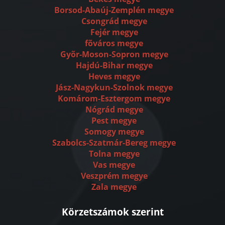
Borsod-Abaúj-Zemplén megye
Csongrád megye
Fejér megye
fõváros megye
Gyõr-Moson-Sopron megye
Hajdú-Bihar megye
Heves megye
Jász-Nagykun-Szolnok megye
Komárom-Esztergom megye
Nógrád megye
Pest megye
Somogy megye
Szabolcs-Szatmár-Bereg megye
Tolna megye
Vas megye
Veszprém megye
Zala megye
Körzetszámok szerint