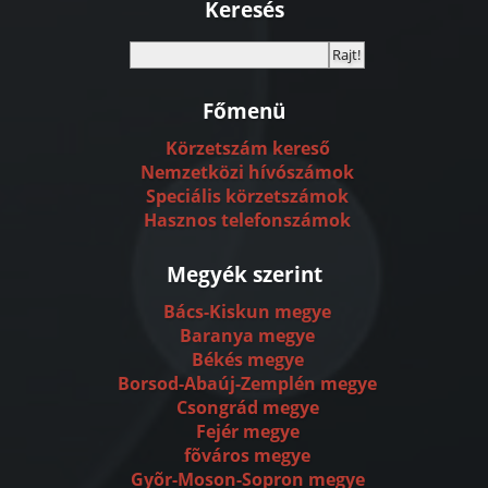
Keresés
Főmenü
Körzetszám kereső
Nemzetközi hívószámok
Speciális körzetszámok
Hasznos telefonszámok
Megyék szerint
Bács-Kiskun megye
Baranya megye
Békés megye
Borsod-Abaúj-Zemplén megye
Csongrád megye
Fejér megye
fõváros megye
Gyõr-Moson-Sopron megye