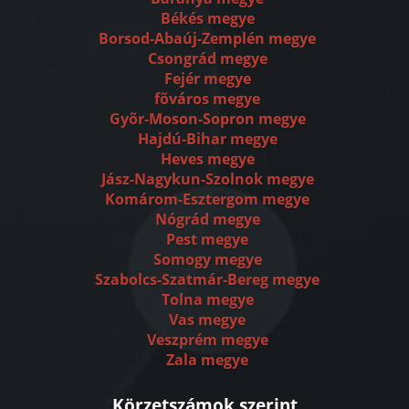
Békés megye
Borsod-Abaúj-Zemplén megye
Csongrád megye
Fejér megye
fõváros megye
Gyõr-Moson-Sopron megye
Hajdú-Bihar megye
Heves megye
Jász-Nagykun-Szolnok megye
Komárom-Esztergom megye
Nógrád megye
Pest megye
Somogy megye
Szabolcs-Szatmár-Bereg megye
Tolna megye
Vas megye
Veszprém megye
Zala megye
Körzetszámok szerint