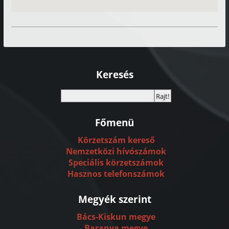
Keresés
Főmenü
Körzetszám kereső
Nemzetközi hívószámok
Speciális körzetszámok
Hasznos telefonszámok
Megyék szerint
Bács-Kiskun megye
Baranya megye