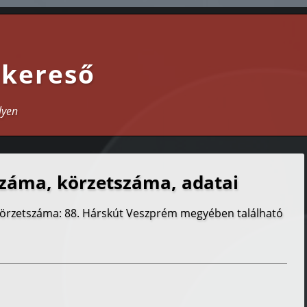
 kereső
lyen
záma, körzetszáma, adatai
körzetszáma: 88. Hárskút Veszprém megyében található