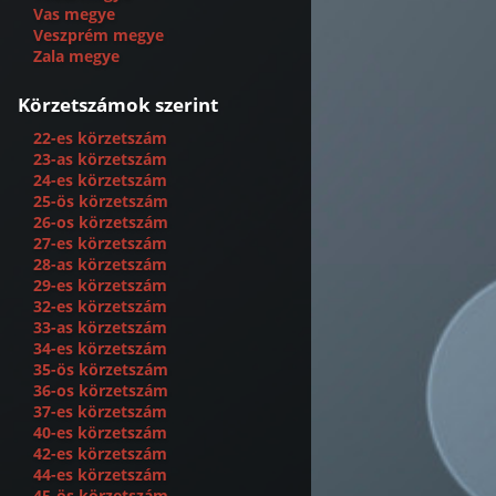
Vas megye
Veszprém megye
Zala megye
Körzetszámok szerint
22-es körzetszám
23-as körzetszám
24-es körzetszám
25-ös körzetszám
26-os körzetszám
27-es körzetszám
28-as körzetszám
29-es körzetszám
32-es körzetszám
33-as körzetszám
34-es körzetszám
35-ös körzetszám
36-os körzetszám
37-es körzetszám
40-es körzetszám
42-es körzetszám
44-es körzetszám
45-ös körzetszám