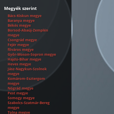
Megyék szerint
Bács-Kiskun megye
Baranya megye
Békés megye
Borsod-Abaúj-Zemplén
megye
Csongrád megye
Fejér megye
fõváros megye
Gyõr-Moson-Sopron megye
Hajdú-Bihar megye
Heves megye
Jász-Nagykun-Szolnok
megye
Komárom-Esztergom
megye
Nógrád megye
Pest megye
Somogy megye
Szabolcs-Szatmár-Bereg
megye
Tolna megye