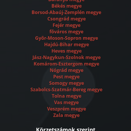
Békés megye
Borsod-Abaúj-Zemplén megye
Csongrád megye
Fejér megye
fõváros megye
Gyõr-Moson-Sopron megye
Hajdú-Bihar megye
Heves megye
Jász-Nagykun-Szolnok megye
Komárom-Esztergom megye
Nógrád megye
Pest megye
Somogy megye
Szabolcs-Szatmár-Bereg megye
Tolna megye
Vas megye
Veszprém megye
Zala megye
Körzetszámok szerint