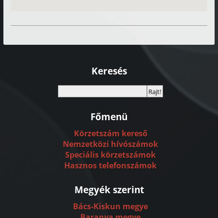
Keresés
Főmenü
Körzetszám kereső
Nemzetközi hívószámok
Speciális körzetszámok
Hasznos telefonszámok
Megyék szerint
Bács-Kiskun megye
Baranya megye