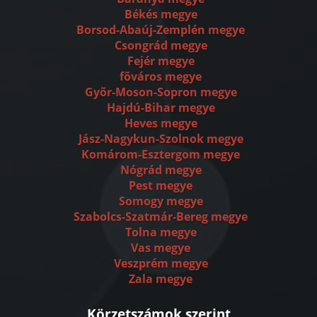
Békés megye
Borsod-Abaúj-Zemplén megye
Csongrád megye
Fejér megye
fõváros megye
Gyõr-Moson-Sopron megye
Hajdú-Bihar megye
Heves megye
Jász-Nagykun-Szolnok megye
Komárom-Esztergom megye
Nógrád megye
Pest megye
Somogy megye
Szabolcs-Szatmár-Bereg megye
Tolna megye
Vas megye
Veszprém megye
Zala megye
Körzetszámok szerint