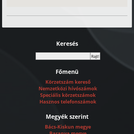
Keresés
Főmenü
Körzetszám kereső
Nemzetközi hívószámok
Speciális körzetszámok
Hasznos telefonszámok
Megyék szerint
Bács-Kiskun megye
Baranya megye