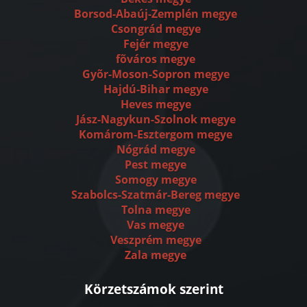
Borsod-Abaúj-Zemplén megye
Csongrád megye
Fejér megye
fõváros megye
Gyõr-Moson-Sopron megye
Hajdú-Bihar megye
Heves megye
Jász-Nagykun-Szolnok megye
Komárom-Esztergom megye
Nógrád megye
Pest megye
Somogy megye
Szabolcs-Szatmár-Bereg megye
Tolna megye
Vas megye
Veszprém megye
Zala megye
Körzetszámok szerint