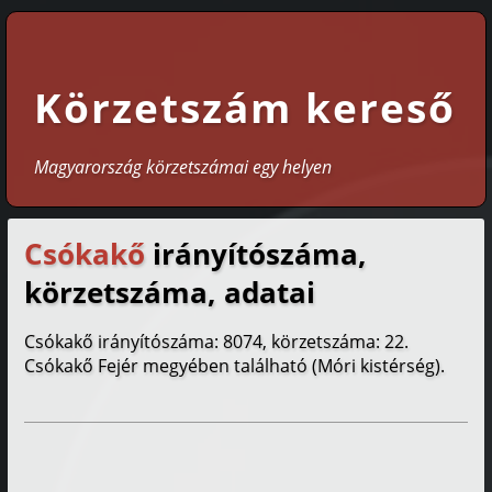
Körzetszám kereső
Magyarország körzetszámai egy helyen
Csókakő
irányítószáma,
körzetszáma, adatai
Csókakő irányítószáma: 8074, körzetszáma: 22.
Csókakő Fejér megyében található (Móri kistérség).