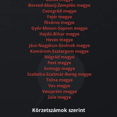
Borsod-Abaúj-Zemplén megye
Csongrád megye
Fejér megye
fõváros megye
Gyõr-Moson-Sopron megye
Hajdú-Bihar megye
Heves megye
Jász-Nagykun-Szolnok megye
Komárom-Esztergom megye
Nógrád megye
Pest megye
Somogy megye
Szabolcs-Szatmár-Bereg megye
Tolna megye
Vas megye
Veszprém megye
Zala megye
Körzetszámok szerint