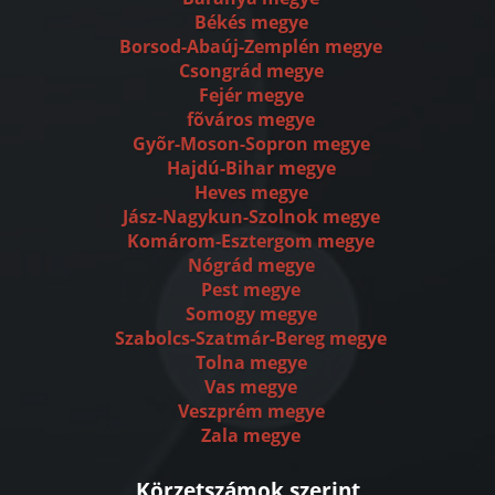
Békés megye
Borsod-Abaúj-Zemplén megye
Csongrád megye
Fejér megye
fõváros megye
Gyõr-Moson-Sopron megye
Hajdú-Bihar megye
Heves megye
Jász-Nagykun-Szolnok megye
Komárom-Esztergom megye
Nógrád megye
Pest megye
Somogy megye
Szabolcs-Szatmár-Bereg megye
Tolna megye
Vas megye
Veszprém megye
Zala megye
Körzetszámok szerint