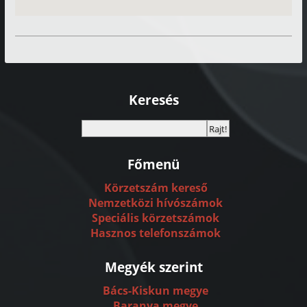
Keresés
Főmenü
Körzetszám kereső
Nemzetközi hívószámok
Speciális körzetszámok
Hasznos telefonszámok
Megyék szerint
Bács-Kiskun megye
Baranya megye