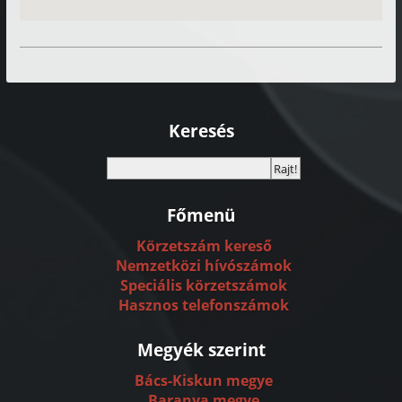
Keresés
Főmenü
Körzetszám kereső
Nemzetközi hívószámok
Speciális körzetszámok
Hasznos telefonszámok
Megyék szerint
Bács-Kiskun megye
Baranya megye