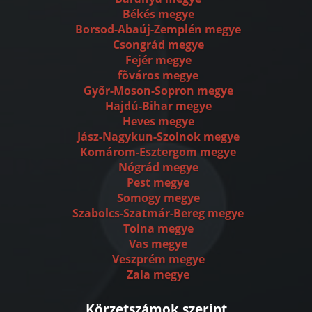
Békés megye
Borsod-Abaúj-Zemplén megye
Csongrád megye
Fejér megye
fõváros megye
Gyõr-Moson-Sopron megye
Hajdú-Bihar megye
Heves megye
Jász-Nagykun-Szolnok megye
Komárom-Esztergom megye
Nógrád megye
Pest megye
Somogy megye
Szabolcs-Szatmár-Bereg megye
Tolna megye
Vas megye
Veszprém megye
Zala megye
Körzetszámok szerint