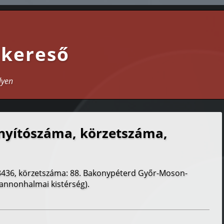
 kereső
lyen
nyítószáma, körzetszáma,
8436, körzetszáma: 88. Bakonypéterd Győr-Moson-
annonhalmai kistérség).