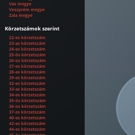
Vas megye
Veszprém megye
Zala megye
Körzetszámok szerint
22-es körzetszám
23-as körzetszám
24-es körzetszám
25-ös körzetszám
26-os körzetszám
27-es körzetszám
28-as körzetszám
29-es körzetszám
32-es körzetszám
33-as körzetszám
34-es körzetszám
35-ös körzetszám
36-os körzetszám
37-es körzetszám
40-es körzetszám
42-es körzetszám
44-es körzetszám
45-ös körzetszám