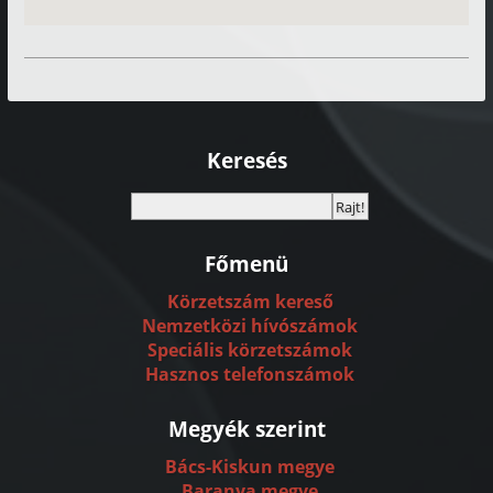
Keresés
Főmenü
Körzetszám kereső
Nemzetközi hívószámok
Speciális körzetszámok
Hasznos telefonszámok
Megyék szerint
Bács-Kiskun megye
Baranya megye