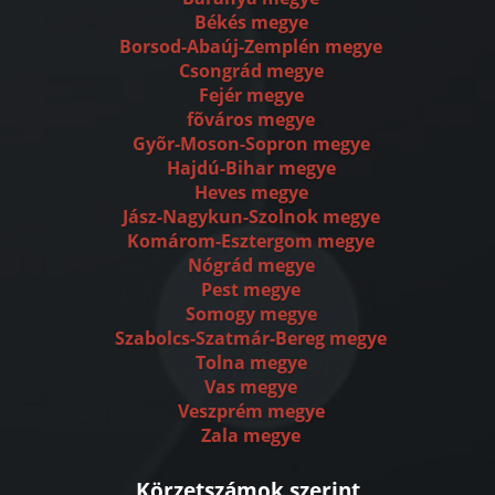
Békés megye
Borsod-Abaúj-Zemplén megye
Csongrád megye
Fejér megye
fõváros megye
Gyõr-Moson-Sopron megye
Hajdú-Bihar megye
Heves megye
Jász-Nagykun-Szolnok megye
Komárom-Esztergom megye
Nógrád megye
Pest megye
Somogy megye
Szabolcs-Szatmár-Bereg megye
Tolna megye
Vas megye
Veszprém megye
Zala megye
Körzetszámok szerint