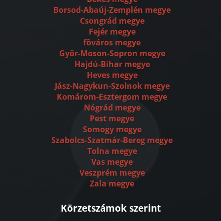
Borsod-Abaúj-Zemplén megye
Csongrád megye
Fejér megye
fõváros megye
Gyõr-Moson-Sopron megye
Hajdú-Bihar megye
Heves megye
Jász-Nagykun-Szolnok megye
Komárom-Esztergom megye
Nógrád megye
Pest megye
Somogy megye
Szabolcs-Szatmár-Bereg megye
Tolna megye
Vas megye
Veszprém megye
Zala megye
Körzetszámok szerint